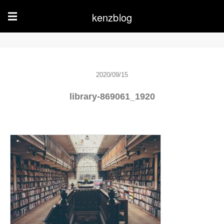
kenzblog
☰
2020/09/15
library-869061_1920