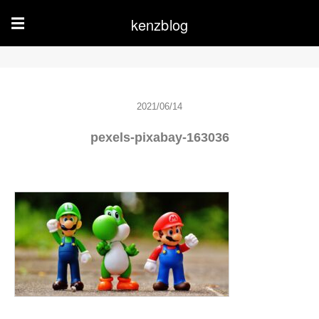
kenzblog
☰
2021/06/14
pexels-pixabay-163036