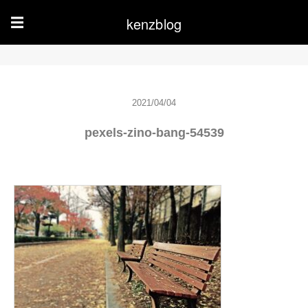
kenzblog
☰
2021/04/04
pexels-zino-bang-54539