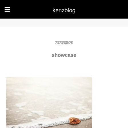
kenzblog
☰
2020/08/29
showcase